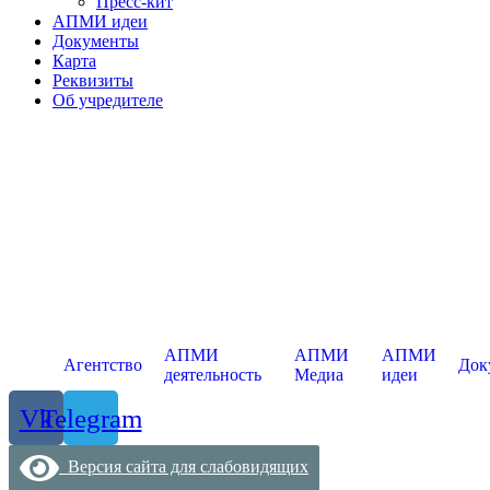
Пресс-кит
АПМИ идеи
Документы
Карта
Реквизиты
Об учредителе
АПМИ
АПМИ
АПМИ
Агентство
Док
деятельность
Медиа
идеи
Vk
Telegram
Версия сайта для слабовидящих